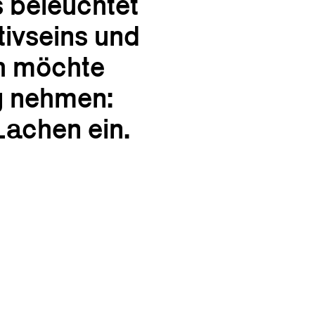
s beleuchtet
tivseins und
ch möchte
eg nehmen:
Lachen ein.