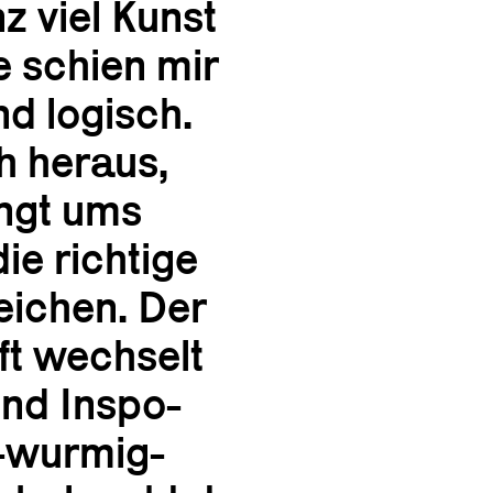
z viel Kunst
e schien mir
nd logisch.
h heraus,
ingt ums
ie richtige
eichen. Der
ft wechselt
und Inspo-
h-wurmig-