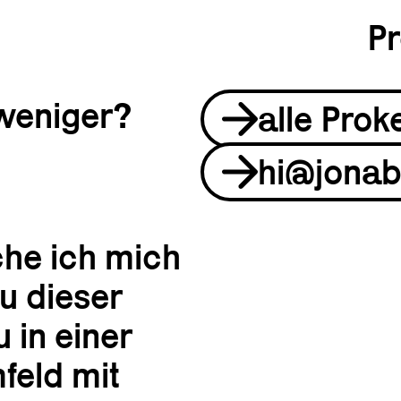
Pr
 weniger?
alle Prok
hi@jonab
che ich mich
u dieser
 in einer
feld mit