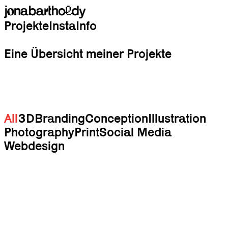
Projekte
Insta
Info
Eine Übersicht meiner Projekte
All
3D
Branding
Conception
Illustration
Photography
Print
Social Media
Webdesign